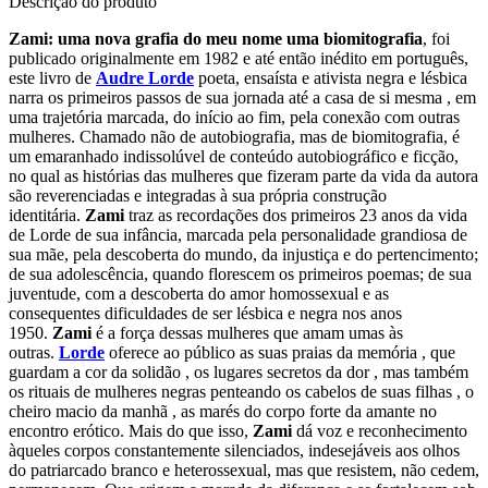
Descrição do produto
Zami: uma nova grafia do meu nome uma biomitografia
, foi
publicado originalmente em 1982 e até então inédito em português,
este livro de
Audre Lorde
poeta, ensaísta e ativista negra e lésbica
narra os primeiros passos de sua jornada até a casa de si mesma , em
uma trajetória marcada, do início ao fim, pela conexão com outras
mulheres. Chamado não de autobiografia, mas de biomitografia, é
um emaranhado indissolúvel de conteúdo autobiográfico e ficção,
no qual as histórias das mulheres que fizeram parte da vida da autora
são reverenciadas e integradas à sua própria construção
identitária.
Zami
traz as recordações dos primeiros 23 anos da vida
de Lorde de sua infância, marcada pela personalidade grandiosa de
sua mãe, pela descoberta do mundo, da injustiça e do pertencimento;
de sua adolescência, quando florescem os primeiros poemas; de sua
juventude, com a descoberta do amor homossexual e as
consequentes dificuldades de ser lésbica e negra nos anos
1950.
Zami
é a força dessas mulheres que amam umas às
outras.
Lorde
oferece ao público as suas praias da memória , que
guardam a cor da solidão , os lugares secretos da dor , mas também
os rituais de mulheres negras penteando os cabelos de suas filhas , o
cheiro macio da manhã , as marés do corpo forte da amante no
encontro erótico. Mais do que isso,
Zami
dá voz e reconhecimento
àqueles corpos constantemente silenciados, indesejáveis aos olhos
do patriarcado branco e heterossexual, mas que resistem, não cedem,