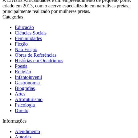
A Livraria Africanidades é um empreendimento de pequeno porte,
criado em 2013, com o acervo especializado em narrativas pretas,
principalmente realizado por mulheres pretas.
Categorias
Educação
Ciências Sociais
Feminilidades
Ficção
Não Ficção
Obras de Referências
Histórias em Quadrinhos
Poesia
Religião
Infantojuvenil
Gastronomia
Biografias
Artes
Afrofuturismo
Psicologia
Direito
Informações
Atendimento
Autorias