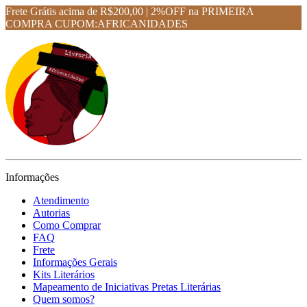
Frete Grátis acima de R$200,00 | 2%OFF na PRIMEIRA
COMPRA CUPOM:AFRICANIDADES
Informações
Atendimento
Autorias
Como Comprar
FAQ
Frete
Informações Gerais
Kits Literários
Mapeamento de Iniciativas Pretas Literárias
Quem somos?