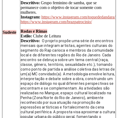
Descritivo:
Grupo feminino de samba, que se
permanece com o objetivo de tocar somente com
mulheres.
Instagram:
https://www.instagram.com/toquededandara/
https://www.instagram.com/brazpatrocinio/
Rodas e Rimas
Sudeste
Estilo:
Clube de Leitura
Descritivo:
O projeto propõe uma série de encontros
mensais que integram artistas, agentes culturais do
segmento do Rap carioca e membros da comunidade
local e de diferentes regiões do Rio de Janeiro.
Cada
encontro se debruça sobre um tema central (raça,
classe, gênero, território, sexualidade etc.), tomando
como ponto de partida a análise coletiva das letras de
um(a) MC convidado(a). A metodologia envolve leitura,
interpretação e debate sobre a obra, construindo um
espaço de diálogo no qual diferentes perspectivas se
encontram e se complementam.
As atividades são
realizadas no Mangue, espaço cultural localizado na
Penha (Zona Norte do Rio de Janeiro), ambiente
reconhecido por sua atuação na promoção de
expressões artísticas e fortalecimento da cena
cultural periférica. A proposta visa aproximar a cultura
popular urbana do público geral, fomentando o