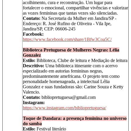
acolhimento, cura e reconstrução. Um lugar para
fortalecer o emocional, compartilhar vivências e valorizar
as vozes femininas que tantas vezes são silenciadas.
Contato:
Na Secretaria da Mulher em Jandira/SP -
Endereço: R. José Rufino de Oliveira - Vila Ipe,
Jandira/SP, CEP: 06606-245
Facebook:
https://www.facebook.com/share/1Bfw3Coa5C/
Biblioteca Pretuguesa de Mulheres Negras: Lélia
Gonzalez
Estilo:
Biblioteca, Clube de leitura e Mediação de leitura
Descritivo:
Uma biblioteca itinerante com o acervo
especializado em autorias femininas negras,
predominantemente amefricana. O projeto tem como
personalidade homenageada, a intelectual Lélia
Gonzalez e suas fundadoras são: Carine Souza e Ketty
Valencio.
Contato:
bibliopretuguesa@gmail.com
Instagram:
https://www.instagram.com/bibliopretuguesa/
Toque de Dandara: a presença feminina no universo
do samba
Estilo:
Festival literário