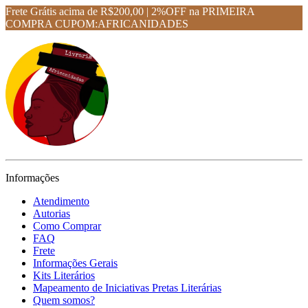
Frete Grátis acima de R$200,00 | 2%OFF na PRIMEIRA
COMPRA CUPOM:AFRICANIDADES
Informações
Atendimento
Autorias
Como Comprar
FAQ
Frete
Informações Gerais
Kits Literários
Mapeamento de Iniciativas Pretas Literárias
Quem somos?