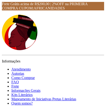
Frete Grátis acima de R$200,00 | 2%OFF na PRIMEIRA
COMPRA CUPOM:AFRICANIDADES
Informações
Atendimento
Autorias
Como Comprar
FAQ
Frete
Informações Gerais
Kits Literários
Mapeamento de Iniciativas Pretas Literárias
Quem somos?