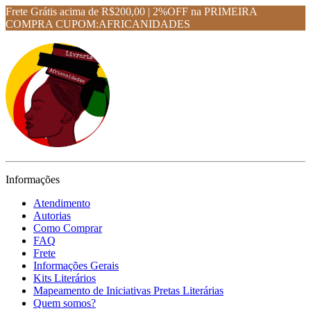
Frete Grátis acima de R$200,00 | 2%OFF na PRIMEIRA
COMPRA CUPOM:AFRICANIDADES
Informações
Atendimento
Autorias
Como Comprar
FAQ
Frete
Informações Gerais
Kits Literários
Mapeamento de Iniciativas Pretas Literárias
Quem somos?