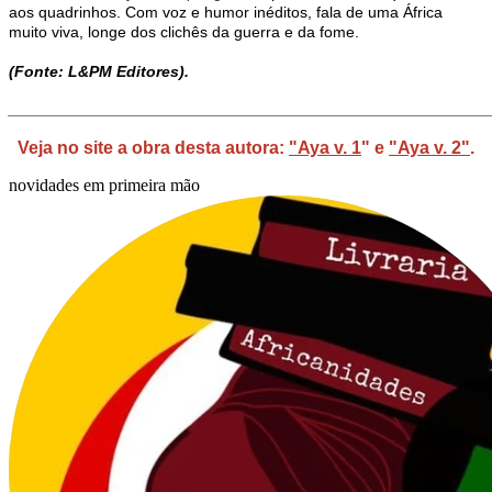
aos quadrinhos. Com voz e humor inéditos, fala de uma África
muito viva, longe dos clichês da guerra e da fome.
(Fonte: L&PM Editores).
_______________________________________________________
Veja no site a obra desta autora: 
"Aya v. 1
" e 
"Aya v. 2"
.
novidades em primeira mão