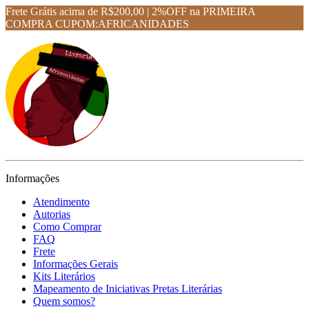
Frete Grátis acima de R$200,00 | 2%OFF na PRIMEIRA
COMPRA CUPOM:AFRICANIDADES
Informações
Atendimento
Autorias
Como Comprar
FAQ
Frete
Informações Gerais
Kits Literários
Mapeamento de Iniciativas Pretas Literárias
Quem somos?