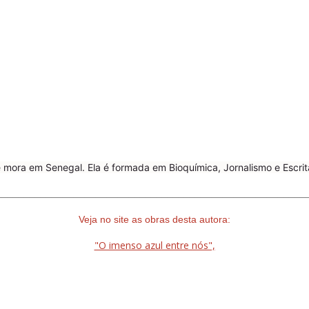
mora em Senegal. Ela é formada em Bioquímica, Jornalismo e Escrita
________________________________________________________
Veja no site as obras desta autora:
"O imenso azul entre nós",