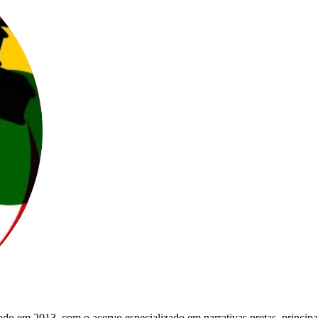
do em 2013, com o acervo especializado em narrativas pretas, principa