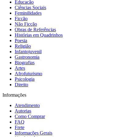
Educação
Ciências Sociais
Feminilidades
Ficção
Não Ficção
Obras de Referências
Histórias em Quadrinhos
Poesia
Religião
Infantojuvenil
Gastronomia
Biografias
Artes
Afrofuturismo
Psicologia
Direito
Informações
Atendimento
Autorias
Como Comprar
FAQ
Frete
Informações Gerais