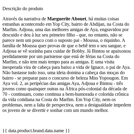
Descrição do produto
Através da narrativa de
Marguerite Abouet
, há muitas coisas
estranhas acontecendo em Yop City, bairro de Abdijan, na Costa do
Marfim. Adjoua, uma das melhores amigas de Aya, engravidou por
descuido e deu à luz seu primeiro filho - que, no entanto, não se
parece nem um pouco com o suposto pai - Moussa, o riquinho. A
família de Moussa quer provas de que o bebê tem o seu sangue, e
Adjoua se vê sozinha para cuidar de Bobby. Já Bintou se apaixonou
perdidamente por um parisiense que está de férias na Costa do
Marfim, e não tem mais tempo para as amigas. E uma visita
inesperada vira de cabeça para baixo a vida de Ignace, o pai de Aya.
Não bastasse tudo isso, uma ideia domina a cabeça das moças do
bairro - se preparar para o concurso de beleza Miss Yopougon. Em
Aya vol. 2, as peripécias das amigas Aya, Adjoua e Bintou - três
jovens como quaisquer outras na África pós-colonial da década de
70 - continuam, como continua a bem-humorada e colorida crônica
da vida cotidiana na Costa do Marfim. Em Yop City, nem os
problemas, nem a falta de perspectiva, nem a desigualdade impedem
os jovens de se divertir e sonhar com um mundo melhor.
{{ data.product.brand.data.name }}